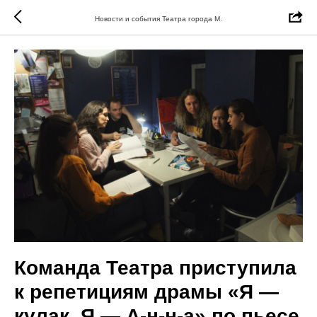
Новости и события Театра города М.
Команда Театра приступила
к репетициям драмы «Я —
кулак. Я — А-н-н-а» по пьесе