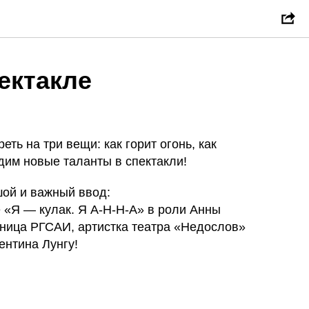
ектакле
Р
ть на три вещи: как горит огонь, как
одим новые таланты в спектакли!
шой и важный ввод:
 «Я — кулак. Я А-Н-Н-А» в роли Анны
ница РГСАИ, артистка театра «Недослов»
нтина Лунгу!