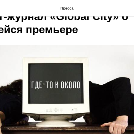
Пресса
-журнал «Global City» о
ейся премьере