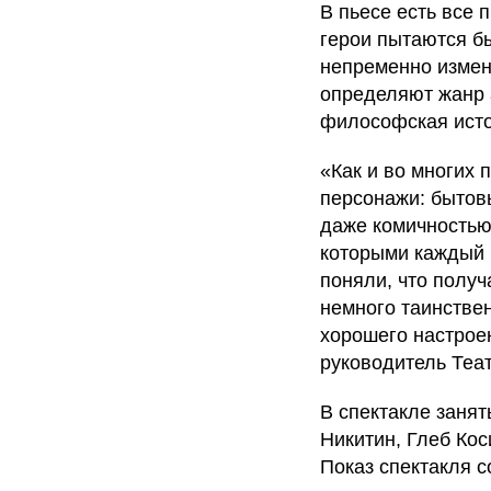
В пьесе есть все 
герои пытаются бы
непременно измени
определяют жанр а
философская исто
«Как и во многих 
персонажи: бытовы
даже комичностью
которыми каждый 
поняли, что получ
немного таинстве
хорошего настроен
руководитель Теа
В спектакле занят
Никитин, Глеб Ко
Показ спектакля с