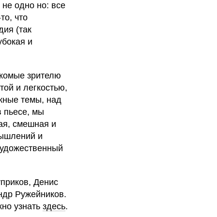
не одно но: все
то, что
дия (так
убокая и
акомые зрителю
той и легкостью,
жные темы, над
 пьесе, мы
ая, смешная и
мышлений и
 художественный
уприков, Денис
ндр Ружейников.
жно узнать
здесь
.