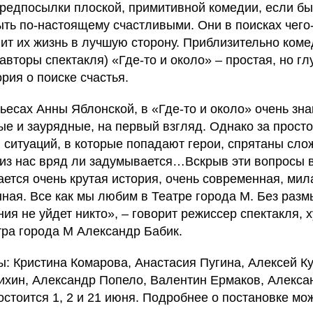
предпосылки плоской, примитивной комедии, если бы 
ть по-настоящему счастливыми. Они в поисках чего-
т их жизнь в лучшую сторону. Приблизительно коме
вторы спектакля) «Где-то и около» – простая, но гл
рия о поиске счастья.
пьесах Анны Яблонской, в «Где-то и около» очень зн
е и заурядные, на первый взгляд. Однако за просто
 ситуаций, в которые попадают герои, спрятаны сло
из нас вряд ли задумывается…Вскрыв эти вопросы в
ается очень крутая история, очень современная, мил
нная. Все как мы любим в Театре города М. Без раз
ия не уйдет никто», – говорит режиссер спектакля,
тра города М Александр Бабик.
ы: Кристина Комарова, Анастасия Пугина, Алексей К
сихин, Александр Попело, Валентин Ермаков, Алекса
остоится 1, 2 и 21 июня. Подробнее о постановке мо