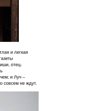
тлая и легкая
газеты
иши, отец-
нь
чем; и Луч –
о совсем не ждут.